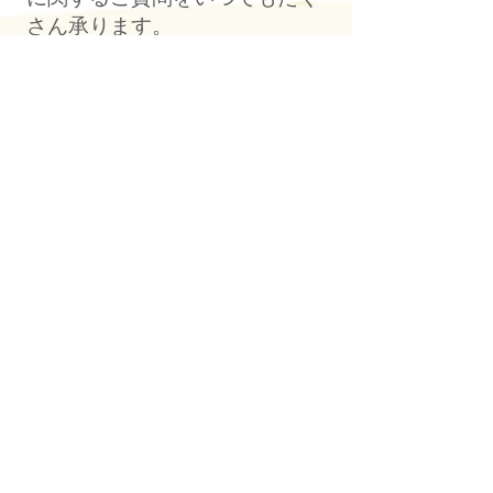
さん承ります。
児童発達支援 てらぴぁぽけっと名取教室
022-399-7377
仙台市太白区西中田6-8-13 南仙台ハイツI棟
✉お問い合わせはこちら
営業日：年中無休